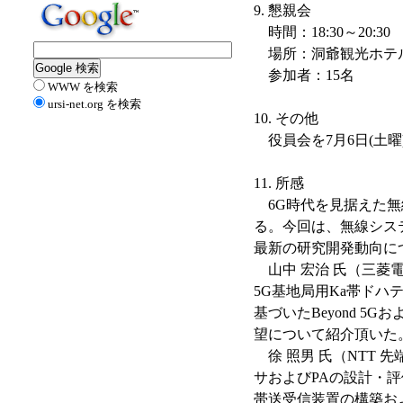
9. 懇親会
時間：18:30～20:30
場所：洞爺観光ホテル（北海
参加者：15名
WWW を検索
ursi-net.org を検索
10. その他
役員会を7月6日(土曜)
11. 所感
6G時代を見据えた無
る。今回は、無線シス
最新の研究開発動向に
山中 宏治 氏（三菱電機
5G基地局用Ka帯ドハテ
基づいたBeyond 
望について紹介頂いた
徐 照男 氏（NTT 先
サおよびPAの設計・評価
帯送受信装置の構築および1