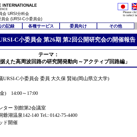
E INTERNATIONALE
IENCE
Please clic
会 URSI分科会
to select l
 (URSI-C小委員会)
去の記録
各種サービス
委員向け
その他
メーリングリス
掲示板
関連リンク
公開研究会ML
URSI-C小委員会 第26期 第2回公開研究会の開催報告
ト
ダウンロード
ライブラリ
(準備中)
R. S. Bulletin
告
(準備中)
告
NSR-CDROM
告
テーマ：
告
見据えた高周波回路の研究開発動向～アクティブ回路編」
告
告
26期)
告
URSI-C小委員会 委員 大久保 賢祐(岡山県立大学)
告
) 14:00～17:00
ンター 別館第2会議室
42-140 Tel.: 0142-75-4400
ッド開催