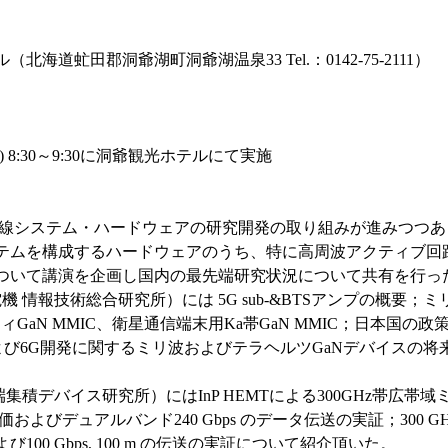
道虻田郡洞爺湖町洞爺湖温泉33 Tel.：0142-75-2111）
 8:30～9:30に洞爺観光ホテルにて実施
線システム・ハードウェアの研究開発の取り組みが進みつつあ
テムを構成するハードウェアのうち、特に高周波アクティブ回
ついて講演を企画し国内の最先端研究状況について共有を行っ
 情報技術総合研究所）には 5G sub-&BTSアンプの概要；ミ
ィGaN MMIC、衛星通信端末用Ka帯GaN MMIC；日本国の政
5Gおよび6G開発に関するミリ波およびテラヘルツGaNデバイスの将
。
端集積デバイス研究所）にはInP HEMTによる300GHz帯広帯域
およびデュアルバンド240 Gbps のデータ伝送の実証；300 GH
00 Gbps, 100 m の伝送の実証について紹介頂いた。