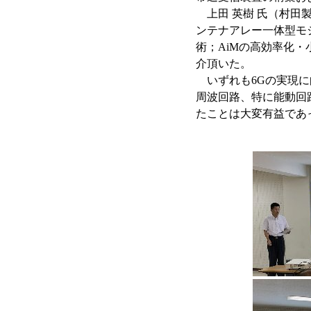
上田 英樹 氏（村田製
ンテナアレー一体型モ
術；AiMの高効率化
介頂いた。
いずれも6Gの実現に
周波回路、特に能動回
たことは大変有益であ