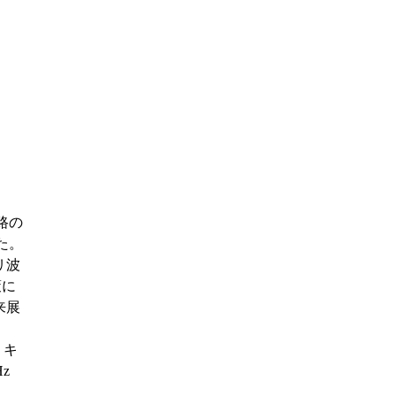
路の
た。
リ波
策に
来展
ミキ
z