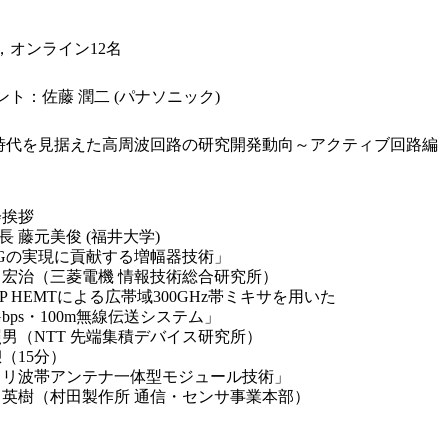
名，オンライン12名
ント：佐藤 潤二 (パナソニック)
G時代を見据えた高周波回路の研究開発動向～アクティブ回路編
開会挨拶
長 藤元美俊 (福井大学)
5 「6Gの実現に貢献する増幅器技術」
 宏治（三菱電機 情報技術総合研究所）
 「InP HEMTによる広帯域300GHz帯ミキサを用いた
0Gbps・100m無線伝送システム」
照男（NTT 先端集積デバイス研究所）
休憩（15分）
0 「ミリ波帯アンテナ一体型モジュール技術」
 英樹（村田製作所 通信・センサ事業本部）