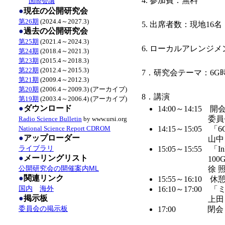
4. 参加費：無料
国際会議
●
現在の公開研究会
第26期
(2024.4～2027.3)
5. 出席者数：現地16
●
過去の公開研究会
第25期
(2021.4～2024.3)
6. ローカルアレンジメ
第24期
(2018.4～2021.3)
第23期
(2015.4～2018.3)
第22期
(2012.4～2015.3)
7．研究会テーマ：6
第21期
(2009.4～2012.3)
第20期
(2006.4～2009.3) (アーカイブ)
8．講演
第19期
(2003.4～2006.4) (アーカイブ)
●
ダウンロード
14:00～14:15 
委員
Radio Science Bulletin
by www.ursi.org
14:15～15:0
National Science Report CDROM
●
アップローダー
山中
ライブラリ
15:05～15:55
●
メーリングリスト
10
公開研究会の開催案内ML
徐 
●
関連リンク
15:55～16:10 
国内
海外
16:10～17:0
●
掲示板
上田
委員会の掲示板
17:00
閉会