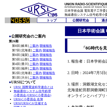
UNION RADIO-SCIENTIFIQU
INTERNATIONAL UNION OF RADIO SC
日本学術会議 電気電子工学委員
無線通信システム信号処理小委員会
トップ
公開研究会
過
URSIとは
第8回 岐阜
第25期
ご案内
日本学術会議 
小委員会
第7回 北海道
第24期
ご案内
開催報
委員会名簿
第6回 滋賀
第23期
ご案内
開催報
●
公開研究会のご案内
国際会議
第5回 山形
第22期
ご案内
開催報
第26期
第4回 香川
第21期
ご案内
開催報
第8回 [岐阜]
ご案内
開催報告
「6G時代を
第3回 福井
第20期
ご案内
開催報
第7回 [北海道]
ご案内
開催報告
第2回 北海道
第19期
ご案内
開催報
第6回 [滋賀]
ご案内
開催報告
第1回 大分
現行(第
ご案内
開催報
第5回 [山形]
ご案内
開催報告
1. 報告者：日本学術会議
開催報
第4回 [香川]
ご案内
開催報告
第3回 [福井]
ご案内
開催報告
2. 日時：2024年7月5日(金
第2回 [北海道]
ご案内
開催報告
第1回 [大分]
ご案内
開催報告
●
URSIについて
3. 場所：洞爺湖文化セ
URSI: 国際電波科学連合とは
北海道虻田郡洞爺湖町洞爺湖温泉1
無線通信システム信号処理
小委員会 (URSI-C小委員会)
オンラインとハイブリ
URSI-C小委員会 名簿
URSI/URSI-Cが主催する