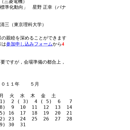
嘉孝（三菱電機）
・リレー標準化動向」 星野 正幸（パナ
 関 清三（東京理科大学）
の親睦を深めることができます
方は
参加申し込みフォーム
から
4
不要ですが，会場準備の都合上，
 ２０１１年  　５月

月  火  水  木  金  土

1)  2 ( 3)  4 ( 5)  6   7

8)  9  10  11  12  13  14

5) 16  17  18  19  20  21

2) 23  24  25  26  27  28
