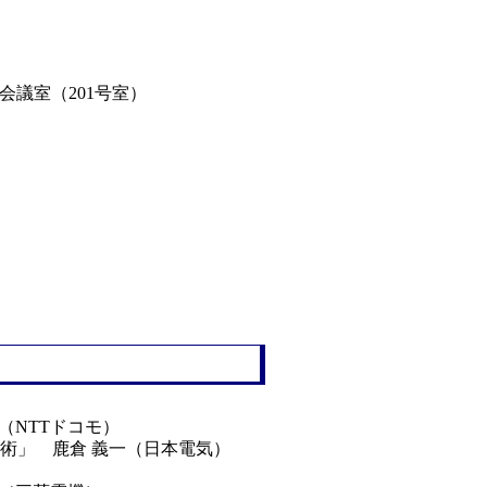
会議室（201号室）
行（NTTドコモ）
と主要技術」 鹿倉 義一（日本電気）