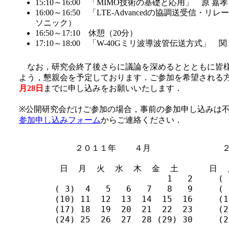
15:10～16:00 「MIMO技術の基礎と応用」 原 
16:00～16:50 「LTE-Advancedの協調送受信
ソニック）
16:50～17:10 休憩（20分）
17:10～18:00 「W-40Gミリ波導波管伝送方式」
なお，研究会終了後さらに議論を深めるととともに皆様
よう，懇親会を予定しております．ご参加を希望される
月28日
までに申し込みをお願いいたします．
※公開研究会だけご参加の場合，事前の参加申し込みは
参加申し込みフォーム
からご連絡ください．
           ２０１１年  　４月             
        日  月  火  水  木  金  土      日  
                             1   2     ( 
       ( 3)  4   5   6   7   8   9     ( 
       (10) 11  12  13  14  15  16     (1
       (17) 18  19  20  21  22  23     (2