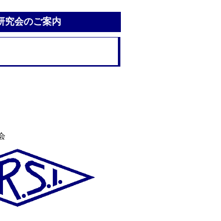
公開研究会のご案内
」
会