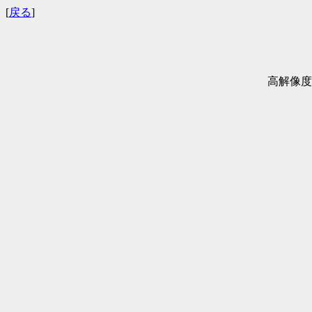
[
戻る
]
高解像度